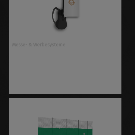
Messe- & Werbesysteme
Messe- & Werbesysteme bei E&P
Medienproduktion in Wiesbaden und Mainz