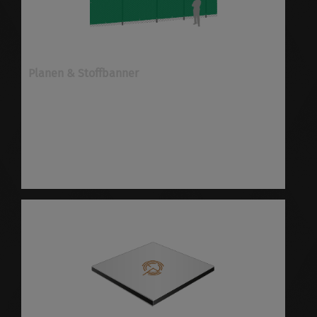
Planen & Stoffbanner
Planen & Stoffbanner ✓verschiedene
Materialien ✓viele Optionen ✓schnell &
preiswert ✓höchste Qualität
✓versandkostenfrei