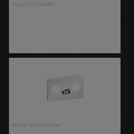
Upcycling Produkte
Upcycling Produkte ✓verschiedene Produkte
✓nachhaltig ✓viele Optionen ✓schnell &
preiswert ✓höchste Qualität
✓versandkostenfrei
Werbe- & Eventartikel