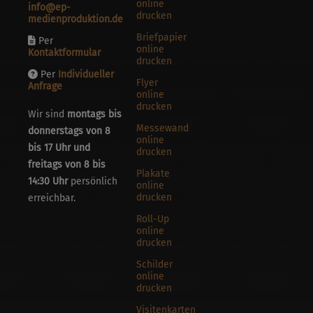
online
info@ep-
drucken
medienproduktion.de
Briefpapier
Per
online
Kontaktformular
drucken
Per
Individueller
Flyer
Anfrage
online
drucken
Wir sind
montags bis
Messewand
donnerstags von 8
online
bis 17 Uhr und
drucken
freitags von 8 bis
Plakate
14:30 Uhr
persönlich
online
drucken
erreichbar.
Roll-Up
online
drucken
Schilder
online
drucken
Visitenkarten