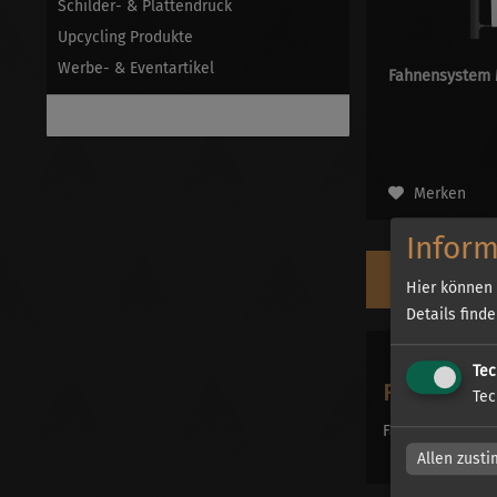
Schilder- & Plattendruck
Upcycling Produkte
Werbe- & Eventartikel
Fahnensystem M
Gründerbonus 3.15
Merken
Inform
Hier können 
Details find
Tec
Fahnensys
Tec
Fahnensysteme 
Allen zust