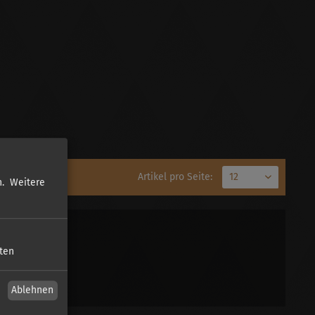
Artikel pro Seite:
.
Weitere
sten
Ablehnen