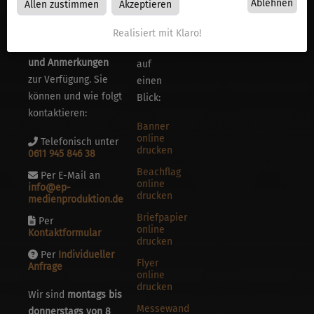
Ablehnen
Allen zustimmen
Akzeptieren
stehen wir Ihnen bei
Sie die
Fragen,
beliebtesten
Realisiert mit Klaro!
Sonderproduktionen
Produkte
und Anmerkungen
auf
zur Verfügung. Sie
einen
können und wie folgt
Blick:
kontaktieren:
Banner
online
Telefonisch unter
drucken
0611 945 846 38
Beachflag
Per E-Mail an
online
info@ep-
drucken
medienproduktion.de
Briefpapier
Per
online
Kontaktformular
drucken
Per
Individueller
Flyer
Anfrage
online
drucken
Wir sind
montags bis
Messewand
donnerstags von 8