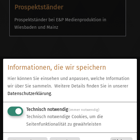
Prospektständer
Prospektständer bei E&P Medienproduktion in
Wiesbaden und Mainz
Informationen, die wir speichern
Hier können Sie einsehen und anpassen, welche Information
wir über Sie sammeln.
Weitere Details finden Sie in unserer
Datenschutzerklärung
.
Technisch notwendig
(immer notwendig)
Kontakt
Beliebte
Technisch notwendige Cookies, um die
Produkte
Gerne beraten wir
Seitenfunktionalität zu gewährleisten
Sie
kostenfrei und
Hier
unverbindlich
. Auch
finden