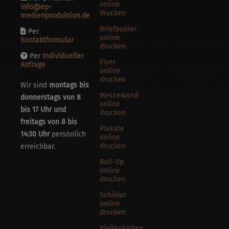
online
info@ep-
drucken
medienproduktion.de
Briefpapier
Per
online
Kontaktformular
drucken
Per
Individueller
Flyer
Anfrage
online
drucken
Wir sind
montags bis
Messewand
donnerstags von 8
online
bis 17 Uhr und
drucken
freitags von 8 bis
Plakate
14:30 Uhr
persönlich
online
drucken
erreichbar.
Roll-Up
online
drucken
Schilder
online
drucken
Visitenkarten