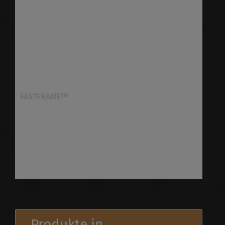
FASTFRAME™
Entdecken Sie FASTFRAME™ – das flexible,
modulare Display-System für Messen, Events
und Präsentationen. Werkzeugloser Aufbau,
nahtlose Gr...
Produkte in