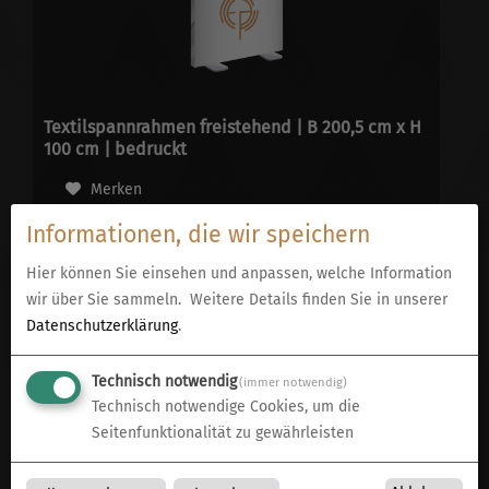
Textilspannrahmen freistehend | B 200,5 cm x H
100 cm | bedruckt
Merken
Informationen, die wir speichern
Hier können Sie einsehen und anpassen, welche Information
wir über Sie sammeln.
Weitere Details finden Sie in unserer
Datenschutzerklärung
.
Technisch notwendig
(immer notwendig)
Technisch notwendige Cookies, um die
Seitenfunktionalität zu gewährleisten
Textilspannrahmen freistehend | B 300 cm x H