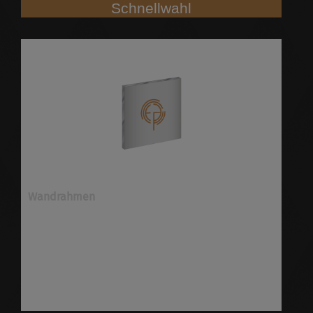
Schnellwahl
Wandrahmen
Textilspannrahmen Wandrahmen ✓verschiedene
Ausführungen ✓viele Optionen ✓schnell &
preiswert ✓höchste Qualität
✓versandkostenfrei