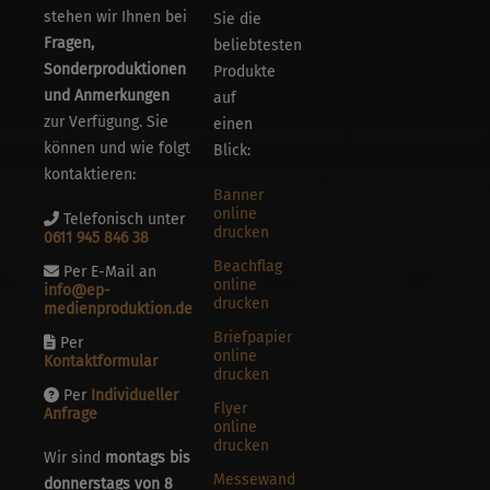
stehen wir Ihnen bei
Sie die
Fragen,
beliebtesten
Sonderproduktionen
Produkte
und Anmerkungen
auf
zur Verfügung. Sie
einen
können und wie folgt
Blick:
kontaktieren:
Banner
online
Telefonisch unter
drucken
0611 945 846 38
Beachflag
Per E-Mail an
online
info@ep-
drucken
medienproduktion.de
Briefpapier
Per
online
Kontaktformular
drucken
Per
Individueller
Flyer
Anfrage
online
drucken
Wir sind
montags bis
Messewand
donnerstags von 8