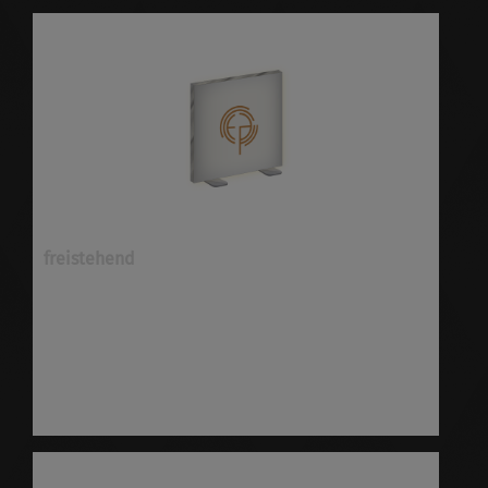
freistehend
Textilspannrahmen freistehend ✓verschiedene
Ausführungen ✓viele Optionen ✓schnell &
preiswert ✓höchste Qualität
✓versandkostenfrei