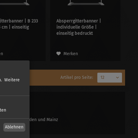
itterbanner | B 233
Absperrgitterbanner |
 cm | einseitig
individuelle Größe |
einseitig bedruckt
en
Merken
Artikel pro Seite:
.
Weitere
sten
ktion in Wiesbaden und Mainz
Ablehnen