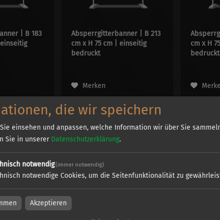
anner | B 183
Absperrgitterbanner | B 213
Absperrg
einseitig
cm x H 75 cm | einseitig
cm x H 75
bedruckt
bedruckt
Merken
Merk
ationen, die wir speichern
Sie einsehen und anpassen, welche Information wir über Sie sammeln
en Sie in unserer
Datenschutzerklärung
.
hnisch notwendig
(immer notwendig)
terbanner
hnisch notwendige Cookies, um die Seitenfunktionalität zu gewährlei
nner in verschiedenen Größen für Ihre Werbung von E&P Medienprodu
immen
Akzeptieren