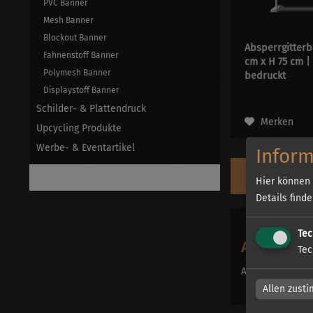
PVC Banner
Mesh Banner
Blockout Banner
Absperrgitterb
Fahnenstoff Banner
cm x H 75 cm | 
Polymesh Banner
bedruckt
Displaystoff Banner
Schilder- & Plattendruck
Merken
Upcycling Produkte
Werbe- & Eventartikel
Inform
Gründerbonus 3.15
Hier können 
Details find
Tec
Absperrgit
Tec
Absperrgitterba
Allen zust