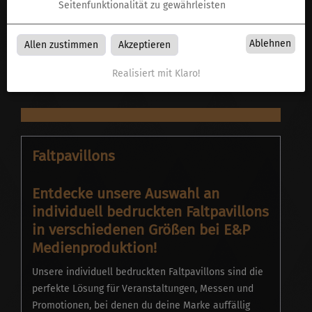
Seitenfunktionalität zu gewährleisten
Faltpavillon | 3x6 | bedruckt
Ablehnen
Allen zustimmen
Akzeptieren
Merken
Realisiert mit Klaro!
Faltpavillons
Entdecke unsere Auswahl an
individuell bedruckten Faltpavillons
in verschiedenen Größen bei E&P
Medienproduktion!
Unsere individuell bedruckten Faltpavillons sind die
perfekte Lösung für Veranstaltungen, Messen und
Promotionen, bei denen du deine Marke auffällig