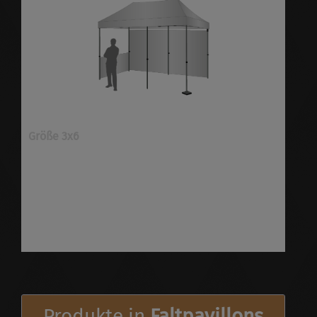
Größe 3x6
Faltpavillons ✓Größe 3x6 ✓individuell bedruckt
✓viele Optionen ✓schnell & preiswert ✓höchste
Qualität ✓versandkostenfrei
Produkte in
Faltpavillons