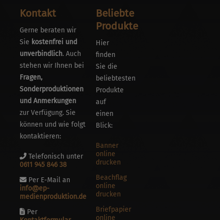
Kontakt
Beliebte
Produkte
Gerne beraten wir
Sie
kostenfrei und
Hier
unverbindlich
. Auch
finden
stehen wir Ihnen bei
Sie die
Fragen,
beliebtesten
Sonderproduktionen
Produkte
und Anmerkungen
auf
zur Verfügung. Sie
einen
können und wie folgt
Blick:
kontaktieren:
Banner
online
Telefonisch unter
drucken
0611 945 846 38
Beachflag
Per E-Mail an
online
info@ep-
drucken
medienproduktion.de
Briefpapier
Per
online