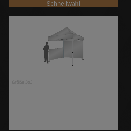
Schnellwahl
Größe 3x3
Faltpavillons ✓Größe 3x3 ✓individuell bedruckt
✓viele Optionen ✓schnell & preiswert ✓höchste
Qualität ✓versandkostenfrei