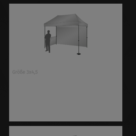
Größe 3x4,5
Faltpavillons ✓Größe 3x4,5 ✓individuell bedruckt
✓viele Optionen ✓schnell & preiswert ✓höchste
Qualität ✓versandkostenfrei